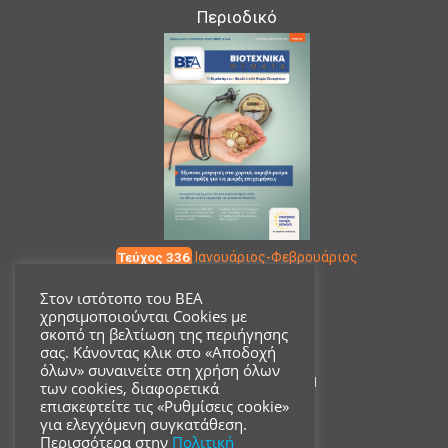
Περιοδικό
Τεύχος 336
Ιανουάριος-Φεβρουάριος
Στον ιστότοπο του ΒΕΑ
χρησιμοποιούνται Cookies με
Επικοινωνία
σκοπό τη βελτίωση της περιήγησης
σας. Κάνοντας κλικ στο «Αποδοχή
όλων» συναινείτε στη χρήση όλων
Ακαδημίας 18, ΤΚ 10671
των cookies, διαφορετικά
επισκεφτείτε τις «Ρυθμίσεις cookie»
για ελεγχόμενη συγκατάθεση.
210 3680700
Περισσότερα στην
Πολιτική