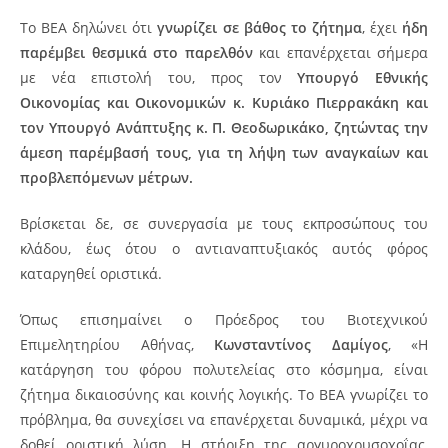
Το ΒΕΑ δηλώνει ότι
γνωρίζει σε βάθος το ζήτημα
, έχει
ήδη
παρέμβει θεσμικά στο παρελθόν
και επανέρχεται σήμερα
με νέα επιστολή του, προς τον
Υπουργό Εθνικής
Οικονομίας και Οικονομικών κ. Κυριάκο Πιερρακάκη και
τον Υπουργό Ανάπτυξης κ. Π. Θεοδωρικάκο,
ζητώντας την
άμεση παρέμβασή τους, για τη λήψη των αναγκαίων και
προβλεπόμενων μέτρων.
Βρίσκεται δε, σε συνεργασία με τους εκπροσώπους του
κλάδου, έως ότου ο αντιαναπτυξιακός αυτός φόρος
καταργηθεί οριστικά.
Όπως επισημαίνει ο Πρόεδρος του Βιοτεχνικού
Επιμελητηρίου Αθήνας,
Κωνσταντίνος Δαμίγος
, «Η
κατάργηση του φόρου πολυτελείας στο κόσμημα, είναι
ζήτημα δικαιοσύνης και κοινής λογικής. Το ΒΕΑ γνωρίζει το
πρόβλημα, θα συνεχίσει να επανέρχεται δυναμικά, μέχρι να
δοθεί οριστική λύση. Η στήριξη της αργυροχρυσοχοΐας,