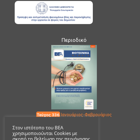
Περιοδικό
Τεύχος 336
Ιανουάριος-Φεβρουάριος
Στον ιστότοπο του ΒΕΑ
χρησιμοποιούνται Cookies με
Επικοινωνία
σκοπό τη βελτίωση της περιήγησης