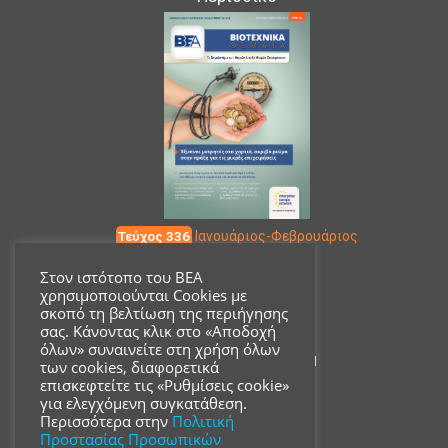
Τεύχος 336
Ιανουάριος-Φεβρουάριος
Στον ιστότοπο του ΒΕΑ
χρησιμοποιούνται Cookies με
Επικοινωνία
σκοπό τη βελτίωση της περιήγησης
σας. Κάνοντας κλικ στο «Αποδοχή
όλων» συναινείτε στη χρήση όλων
Ακαδημίας 18, ΤΚ 10671
των cookies, διαφορετικά
επισκεφτείτε τις «Ρυθμίσεις cookie»
για ελεγχόμενη συγκατάθεση.
210 3680700
Περισσότερα στην
Πολιτική
Προστασίας Προσωπικών