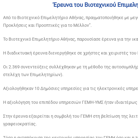
Έρευνα του Βιοτεχνικού Επιμελη
Από το Βιοτεχνικό Επιμελητήριο Αθήνας, πραγματοποιήθηκε με μεγά
Προκλήσεις και Προοπτικές για το Μέλλον”.
Το Βιοτεχνικό Επιμελητήριο Αθήνας, παρουσίασε έρευνα για την ικ
Η διαδικτυακή έρευνα διενεργήθηκε σε χρήστες και χειριστές του 
Οι 2.369 συνεντεύξεις συλλέχθηκαν με τη μέθοδο της αυτοσυμπλήρ
στελέχη των Επιμελητηρίων).
Αξιολογήθηκαν 10 Δημόσιες υπηρεσίες για τις ηλεκτρονικές υπηρεσ
Η αξιολόγηση του επιπέδου υπηρεσιών ΓΕΜΗ-ΥΜΣ ήταν ιδιαιτέρως
Στην έρευνα εξαιρείται η συμβολή του ΓΕΜΗ στη βελτίωση της λειτ
γραφειοκρατίας.
Τόσο η ανταπόκριση της κεντρικής υπηρεσίας του ΓΕΜΗ όσο και η 