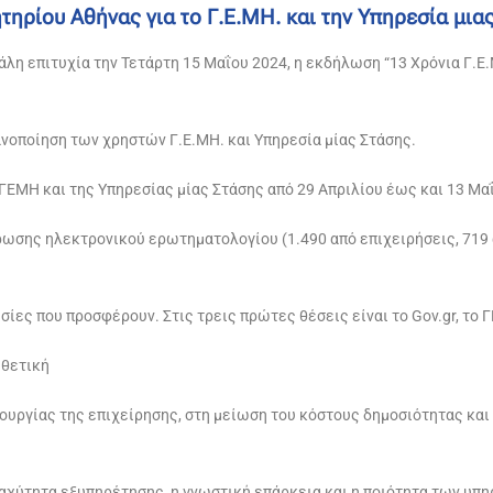
τηρίου Αθήνας για το Γ.Ε.ΜΗ. και την Υπηρεσία μια
λη επιτυχία την Τετάρτη 15 Μαΐου 2024, η εκδήλωση “13 Χρόνια Γ.Ε.
ανοποίηση των χρηστών Γ.Ε.ΜΗ. και Υπηρεσία μίας Στάσης.
ΓΕΜΗ και της Υπηρεσίας μίας Στάσης από 29 Απριλίου έως και 13 Μα
ωσης ηλεκτρονικού ερωτηματολογίου (1.490 από επιχειρήσεις, 719 
ίες που προσφέρουν. Στις τρεις πρώτες θέσεις είναι το Gov.gr, το 
 θετική
ουργίας της επιχείρησης, στη μείωση του κόστους δημοσιότητας και
ταχύτητα εξυπηρέτησης, η γνωστική επάρκεια και η ποιότητα των υ