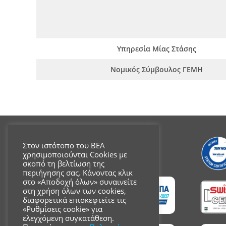
Υπηρεσία Μίας Στάσης
Νομικός Σύμβουλος ΓΕΜΗ
Στον ιστότοπο του ΒΕΑ
χρησιμοποιούνται Cookies με
σκοπό τη βελτίωση της
περιήγησης σας. Κάνοντας κλικ
στο «Αποδοχή όλων» συναινείτε
στη χρήση όλων των cookies,
διαφορετικά επισκεφτείτε τις
«Ρυθμίσεις cookie» για
ελεγχόμενη συγκατάθεση.