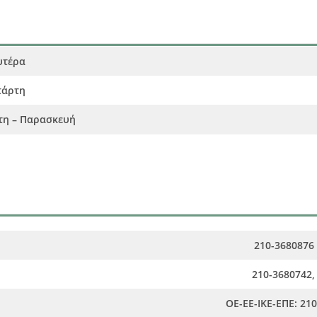
υτέρα
τάρτη
τη – Παρασκευή
210-3680876 
210-3680742, 
ΟΕ-ΕΕ-ΙΚΕ-ΕΠΕ: 210