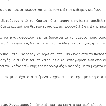
ου στα πρώτα 10.000€
και μετά, 20% επί των καθαρών κερδών.
πιδοτούμενο από το Κράτος, ό,τι ποσόν
επενδύεται αποδεδε
ότητα και αύξηση θέσεων εργασίας, με ποσοστό 3-5% επί της επέ
ες να είναι αφορολόγητες, με δυνατότητα χρηματοδότησής τους
ικές / παραγωγικές δραστηριότητες και 6% για τις αμιγώς εμπορικ
κωδικού στην φορολογική δήλωση
, όπου θα δηλώνεται το ποσόν 
εξαρχής με ευθύνη του επιχειρηματία και καταχώριση των αποδει
σει τον χρόνο επίλυσης της φορολογικής διαφοράς, με τα μαχητό κ
 19% με στόχο, στα επόμενα 2 χρόνια περαιτέρω μείωση στο 
χετου λογαριασμού
: πάγιο αίτημα του επιχειρηματικού κόσμου, 