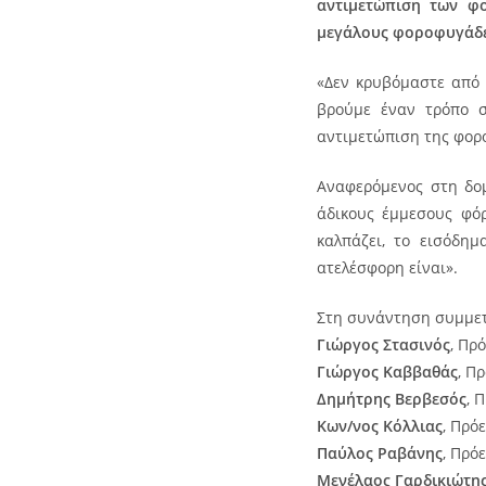
αντιμετώπιση των φο
μεγάλους φοροφυγάδες
«Δεν κρυβόμαστε από 
βρούμε έναν τρόπο σύ
αντιμετώπιση της φορ
Αναφερόμενος στη δομ
άδικους έμμεσους φόρ
καλπάζει, το εισόδημ
ατελέσφορη είναι».
Στη συνάντηση συμμετ
Γιώργος Στασινός
, Πρ
Γιώργος Καββαθάς
, Π
Δημήτρης Βερβεσός
, 
Κων/νος Κόλλιας
, Πρό
Παύλος Ραβάνης
, Πρό
Μενέλαος Γαρδικιώτη