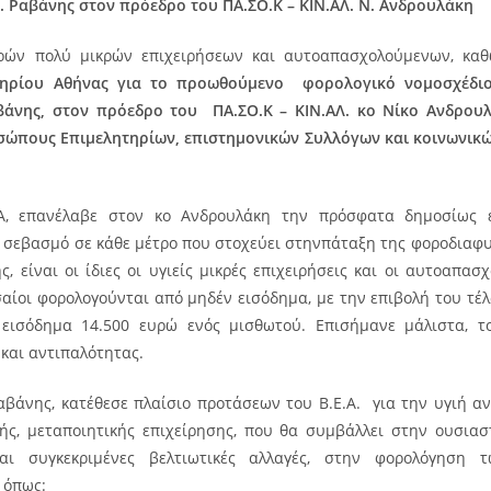
. Ραβάνης στον πρόεδρο του ΠΑ.ΣΟ.Κ – ΚΙΝ.ΑΛ. Ν. Ανδρουλάκη
ρών πολύ μικρών επιχειρήσεων και αυτοαπασχολούμενων, καθώ
ητηρίου Αθήνας για το προωθούμενο φορολογικό νομοσχέδιο
βάνης, στον πρόεδρο του
ΠΑ.ΣΟ.Κ – ΚΙΝ.ΑΛ. κο Νίκο Ανδρου
σώπους Επιμελητηρίων, επιστημονικών Συλλόγων και κοινωνικώ
.Α, επανέλαβε στον κο Ανδρουλάκη την πρόσφατα δημοσίως 
ν σεβασμό σε κάθε μέτρο που στοχεύει στηνπάταξη της φοροδιαφυ
, είναι οι ίδιες οι υγιείς μικρές επιχειρήσεις και οι αυτοαπασ
σαίοι φορολογούνται από μηδέν εισόδημα, με την επιβολή του τέ
 εισόδημα 14.500 ευρώ ενός μισθωτού. Επισήμανε μάλιστα, τ
 και αντιπαλότητας.
αβάνης, κατέθεσε πλαίσιο προτάσεων του Β.Ε.Α. για την υγιή α
κής, μεταποιητικής επιχείρησης, που θα συμβάλλει στην ουσιασ
αι συγκεκριμένες βελτιωτικές αλλαγές, στην φορολόγηση τ
 όπως: