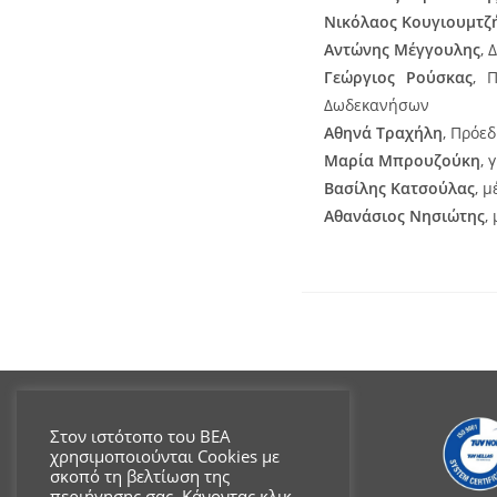
Νικόλαος Κουγιουμτζ
Αντώνης Μέγγουλης
, 
Γεώργιος Ρούσκας
, 
Δωδεκανήσων
Αθηνά Τραχήλη
, Πρόε
Μαρία Μπρουζούκη
, 
Βασίλης Κατσούλας
, 
Αθανάσιος Νησιώτης
,
Στον ιστότοπο του ΒΕΑ
χρησιμοποιούνται Cookies με
σκοπό τη βελτίωση της
περιήγησης σας. Κάνοντας κλικ