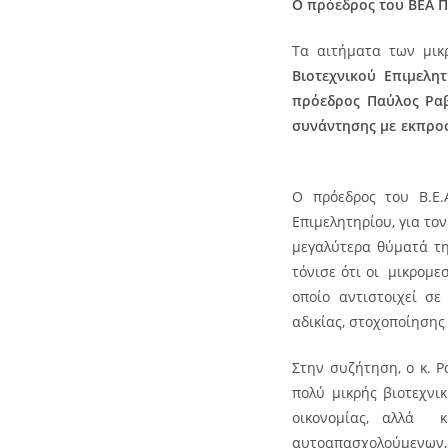
Ο πρόεδρος του ΒΕΑ Π
Τα αιτήματα των μικ
Β
ιοτεχνικού Επιμελ
πρόεδρος Παύλος Ρα
συνάντησης με εκπρο
Ο πρόεδρος του Β.Ε
Επιμελητηρίου, για το
μεγαλύτερα θύματά της
τόνισε ότι οι μικρομε
οποίο αντιστοιχεί σε
αδικίας, στοχοποίησης
Στην συζήτηση, ο κ. Ρ
πολύ μικρής βιοτεχνι
οικονομίας, αλλά κ
αυτοαπασχολούμενων,