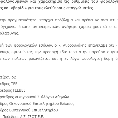
ρολογούμενων και χαρακτήρισε τις ρυθμίσεις του φορολογι
 και «βαρίδι» για τους ελεύθερους επαγγελματίες.
την πραγματικότητα. Υπάρχει πρόβλημα και πρέπει να αντιμετωπ
γχρονο, δίκαιο, αντικειμενικό», ανέφερε χαρακτηριστικά ο κ
οδιαφυγής.
ή των φορολογικών εσόδων, ο κ. Ανδρουλάκης επανέλαβε ότι 
ους», εφιστώντας την προσοχή ιδιαίτερα στην παρούσα συγκυ
α των πολιτών ροκανίζεται και η εν λόγω φορολογική δομή δ
είχαν οι:
όεδρος ΤΕΕ
ρόεδρος ΓΣΕΒΕΕ
Πρόεδρος Δικηγορικού Συλλόγου Αθηνών
εδρος Οικονομικού Επιμελητηρίου Ελλάδος
εδρος Βιοτεχνικού Επιμελητηρίου
ς
, Πρόεδρος Δ.Σ. ΓΕΩΤ.Ε.Ε.