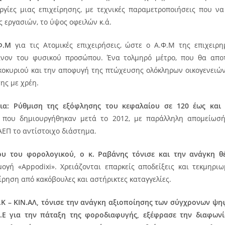
υργίες μιας επιχείρησης, με τεχνικές παραμετροποιήσεις που ν
ς εργασιών, το ύψος οφειλών κ.ά.
.Φ.Μ
για τις Ατομικές επιχειρήσεις, ώστε ο Α.Φ.Μ της επιχειρη
είνον του φυσικού προσώπου. Ένα τολμηρό μέτρο, που θα αποτ
κοκυριού και την αποφυγή της πτώχευσης ολόκληρων οικογενειών,
ης με χρέη.
εια: Ρύθμιση της εξόφλησης του κεφαλαίου σε 120 έως και 
 που δημιουργήθηκαν μετά το 2012, με παράλληλη απομείωσή
ΕΠ το αντίστοιχο διάστημα.
ίου του φορολογικού, ο κ. Ραβάνης τόνισε και την ανάγκη 
μογή «Appodixi». Χρειάζονται επαρκείς αποδείξεις και τεκμηριω
ίρηση από κακόβουλες και αστήρικτες καταγγελίες.
.Κ – ΚΙΝ.ΑΛ, τόνισε την ανάγκη αξιοποίησης των σύγχρονων ψ
Ε.Ε για την πάταξη της φοροδιαφυγής, εξέφρασε την διαφωνί